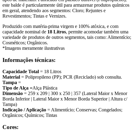
este balde é particularmente útil para armazenar
produtos químicos
em geral
, atendendo aos segmentos:
Cloro; Rejuntes e
Revestimentos; Tintas e Vernizes
.
Produzido com matéria-prima virgem e 100% atóxica, e com
capacidade nominal de
18 Litros
, permite acomodar também uma
variedade de produtos de outros segmentos, tais como:
Alimentício;
Cosméticos; Orgânicos.
*Imagens meramente ilustrativas
Informações técnicas:
Capacidade Total
= 18 Litros
Material
= Polipropileno (PP); PCR (Reciclado) sob consulta.
Tampa
=
Tipo de Alça =
Alça Plástica
Dimensão
= 259 x 209 | 300 x 250 | 357 (Lateral Maior x Menor
Borda Inferior | Lateral Maior x Menor Borda Superior | Altura c/
Tampa)
Indicação / Aplicação
= Alimentício; Conservas; Congelados;
Orgânicos; Químicos; Tintas
Cores: