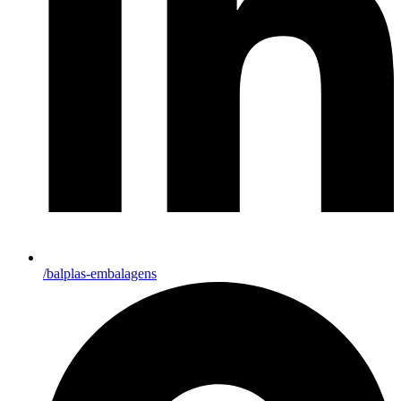
/balplas-embalagens