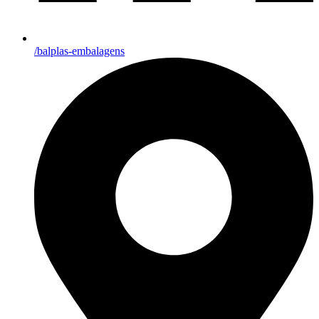
/balplas-embalagens