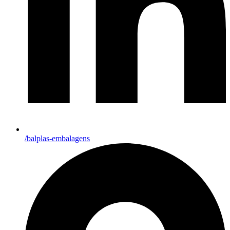
/balplas-embalagens