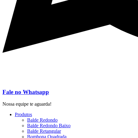
Fale no Whatsapp
Nossa equipe te aguarda!
Produtos
Balde Redondo
Balde Redondo Baixo
Balde Retangular
Bombona Quadrada