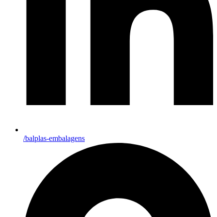
/balplas-embalagens