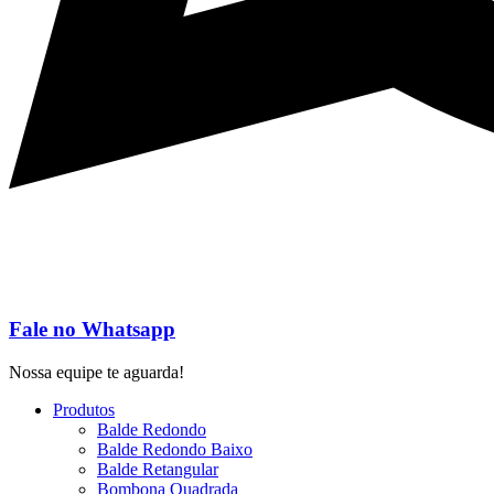
Fale no Whatsapp
Nossa equipe te aguarda!
Produtos
Balde Redondo
Balde Redondo Baixo
Balde Retangular
Bombona Quadrada