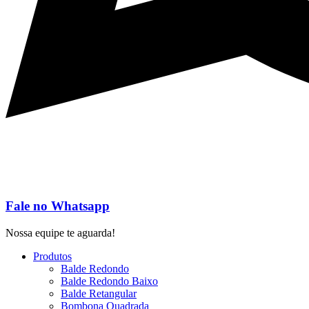
Fale no Whatsapp
Nossa equipe te aguarda!
Produtos
Balde Redondo
Balde Redondo Baixo
Balde Retangular
Bombona Quadrada