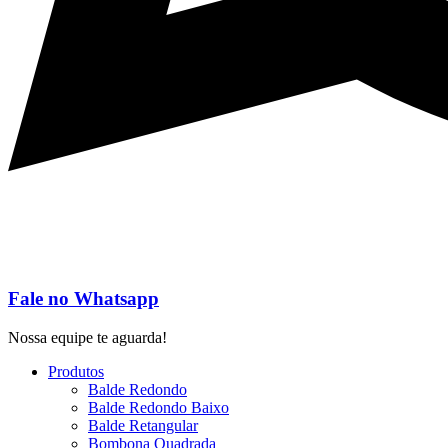
Fale no Whatsapp
Nossa equipe te aguarda!
Produtos
Balde Redondo
Balde Redondo Baixo
Balde Retangular
Bombona Quadrada