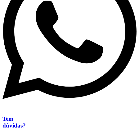
Tem
dúvidas?