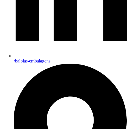
/balplas-embalagens