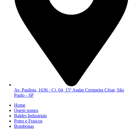
Av. Paulista, 1636 - Cj. 04, 15º Andar Cerqueira César, São
Paulo - SP
Home
Quem somos
Baldes Industriais
Potes e Frascos
Bombonas